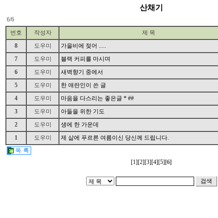
산채기
6/6
admin
번호
작성자
제 목
8
도우미
가을비에 젖어 .....
7
도우미
블랙 커피를 마시며
6
도우미
새벽향기 중에서
5
도우미
한 애란인이 쓴 글
4
도우미
마음을 다스리는 좋은글 * ##
3
도우미
아들을 위한 기도
2
도우미
생에 한 가운데
1
도우미
제 삶에 푸르른 여름이신 당신께 드립니다.
[1]
[2]
[3]
[4]
[5]
[6]