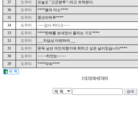
37
도우미
오늘도 "고군분투"~라고 외쳐본다.
36
도우미
****봄의 미소****
35
도우미
중년의하루****
34
도우미
~~~감사 하다고~~~
33
도우미
****한해를 보내면서 올리는 기도****
32
도우미
___차담상 마련하여___
31
도우미
문득 낯선 여인의향기에 취하고 싶은 날이있습니다****
30
도우미
~~~~하얀눈~~~~
29
도우미
****약속****
[1]
[2]
[3]
[4]
[5]
[6]